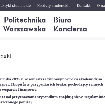
raktyki studenckie
Kredyty studenckie
Kontakt
O na
Politechnika
Biuro
Warszawska
Kanclerza
omaki
ziernika 2025 r. w semestrze zimowym w roku akademickim
ący z Etiopii (a w przypadku ich braku, pochodzący z innych
o wsparcie finansowe.
e zasad przyznawania stypendium znajdują się w Regulamini
eszczonego poniżej: