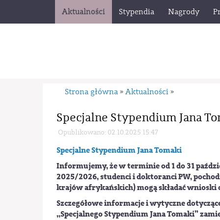
Aktualności
Stypendia
Nagrody
P
Strona główna
Aktualności
»
»
Specjalne Stypendium Jana T
Opublikowano: 02.10.2025 15:47
Specjalne Stypendium Jana Tomaki
Informujemy, że w terminie od 1 do 31 paźd
2025/2026, studenci i doktoranci PW, pochodz
krajów afrykańskich) mogą składać wnioski 
Szczegółowe informacje i wytyczne dotycząc
,,Specjalnego Stypendium Jana Tomaki” zami