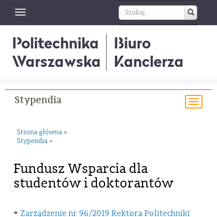
Toggle
navigation
Politechnika
Biuro
Warszawska
Kanclerza
Stypendia
Togg
navi
Strona główna
»
Stypendia
»
Fundusz Wsparcia dla
studentów i doktorantów
Zarządzenie nr 96/2019 Rektora Politechniki