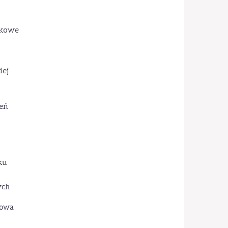
ukowe
iej
zeń
ku
ych
mowa