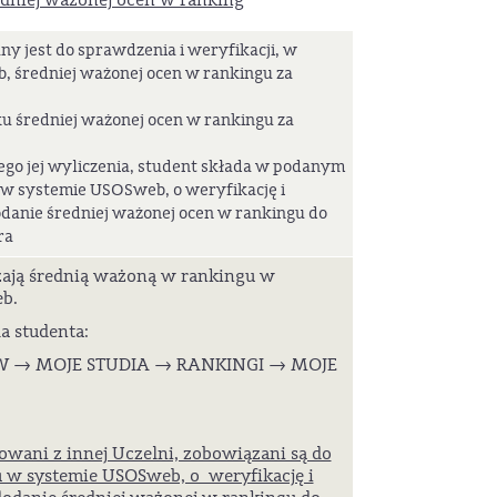
y jest do sprawdzenia i weryfikacji, w
 średniej ważonej ocen w rankingu za
 średniej ważonej ocen w rankingu za
ego jej wyliczenia, student składa w podanym
 w systemie USOSweb, o weryfikację i
odanie średniej ważonej ocen w rankingu do
ra
zają średnią ważoną w rankingu w
b.
la studenta:
 → MOJE STUDIA → RANKINGI → MOJE
owani z innej Uczelni, zobowiązani są do
 w systemie USOSweb, o weryfikację i