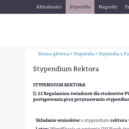
Aktualności
Stypendia
Nagrody
P
Strona główna
Stypendia
Stypendia z F
»
»
Stypendium Rektora
STYPENDIUM REKTORA
(§ 22 Regulaminu świadczeń dla studentów P
postępowania przy przyznawaniu stypendiu
Składanie wniosków
rektora
o stypendium
I etap:
Weryfikacja w systemie USOSweb śre