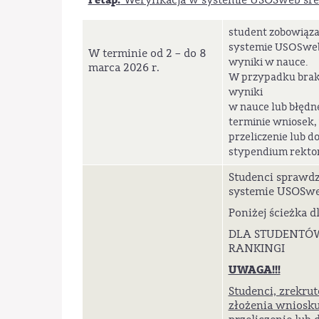
student zobowiązan
systemie USOSweb,
W terminie od 2 – do 8
wyniki w nauce.
marca 2026 r.
W przypadku braku
wyniki
w nauce lub błędn
terminie wniosek,
przeliczenie lub d
stypendium rekto
Studenci sprawd
systemie USOSwe
Poniżej ścieżka d
DLA STUDENTÓW
RANKINGI
UWAGA!!!
Studenci, zrekrut
złożenia wniosku