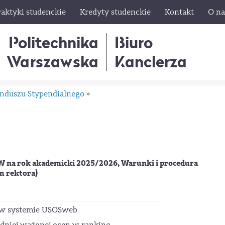
raktyki studenckie
Kredyty studenckie
Kontakt
O na
Politechnika
Biuro
Warszawska
Kanclerza
unduszu Stypendialnego
»
W na rok akademicki 2025/2026, Warunki i procedura
m rektora)
w systemie USOSweb
dniej ważonej ocen w ranking