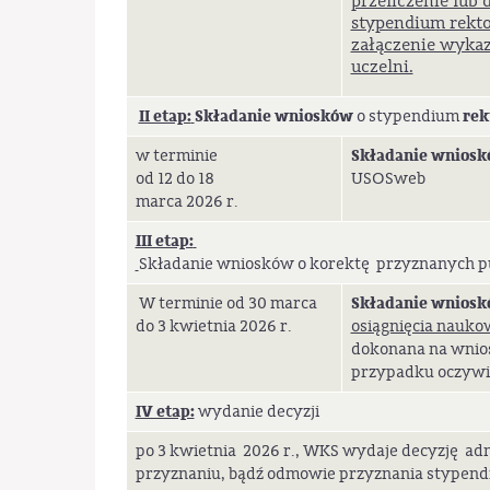
przeliczenie lub
stypendium rekto
załączenie wykaz
uczelni.
II etap:
Składanie wniosków
rek
o stypendium
Składanie wnios
w terminie
od 12 do 18
USOSweb
marca 2026 r.
III etap:
Składanie wniosków o korektę przyznanych p
Składanie wniosk
W terminie od 30 marca
do 3 kwietnia 2026 r.
osiągnięcia nauko
dokonana na wnio
przypadku oczywi
IV etap:
wydanie decyzji
po 3 kwietnia 2026 r., WKS wydaje decyzję a
przyznaniu, bądź odmowie przyznania stypend