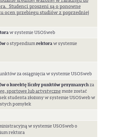
 dodanie średniej ważonej w rankingu do
ra. Studenci proszeni są o ponowne
u ocen przebiegu studiów z poprzedniej
tora
w systemie USOSweb
ków
rektora
o stypendium
w systemie
unktów za osiągnięcia w systemie USOSweb
ów o korektę liczby punktów przyznanych
za
we, sportowe lub artystyczne
może zostać
sek studenta złożony w systemie USOSweb w
stych pomyłek
dministracyjną w systemie USOSweb o
ium rektora