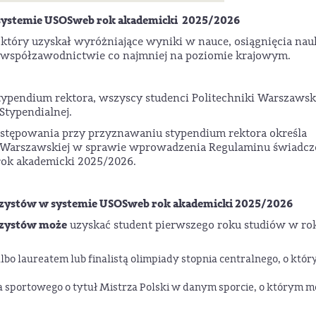
 systemie USOSweb rok akademicki 2025/2026
który uzyskał wyróżniające wyniki w nauce, osiągnięcia na
we współzawodnictwie co najmniej na poziomie krajowym.
pendium rektora, wszyscy studenci Politechniki Warszawsk
Stypendialnej.
stępowania przy przyznawaniu stypendium rektora określa
ki Warszawskiej w sprawie wprowadzenia Regulaminu świadc
rok akademicki 2025/2026.
rzystów w systemie USOSweb rok akademicki 2025/2026
rzystów może
uzyskać student pierwszego roku studiów w ro
o laureatem lub finalistą olimpiady stopnia centralnego, o któr
 sportowego o tytuł Mistrza Polski w danym sporcie, o którym 